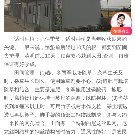
适时种植：抓住季节，适时种植是当年收获瓜果的
关键。一般来说，惊蛰前后经过10天的根，都要到苗圃
去护理。清明前后10天，秧苗要移栽到大田;否则，很难
保证有好收成。
田间管理：(1)春、冬两季栽培除草。杂草生长及
时，杂草生长期长。使用除草剂要小心。(2)追肥与栽培
除草相结合，主要是追肥，冬季施用过磷酸钙。施肥
时，离植物根部保持一英尺的距离，以防损坏。(3)当茎
长到30厘米以上时，可用竹子或树木作支柱，等土壤熟
透后再搭架子。脚手架的顶部由钢绞线制成，并与大约
一米长的网孔啮合。上面有一个特制的尼龙丝瓜网。尼
龙丝网结构的钢丝结构省时省力，通风性能好，是农民