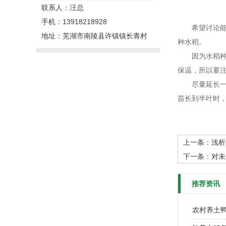
联系人：汪总
手机：13918218928
希望讨论能为
地址：芜湖市南陵县许镇镇长青村
种水稻。
因为水稻种植
保温，所以要
尽量延长一次
苗长到半叶时
上一条：
浅析
下一条：
对未
推荐资讯
农村养土