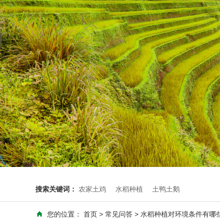
搜索关键词：
农家土鸡
水稻种植
土鸭土鹅
您的位置：
首页
>
常见问答
> 水稻种植对环境条件有哪